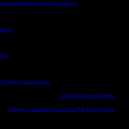
BOOKS
PROMOTION
NEW RELEASES
News
NEWS
Service
FAQ
Studio
STUDIO yeoreum
YouTube
상호
주식회사 여름
대표
이준영
사업자등록번호
232-87-
02455
통신판매업신고
신청 중
이용약관
개인정보처리방침
주소
대전 서구 정림동로7번길 28-12, 수밋들 어울림 플랫폼
3층
고객센터
yeoreum00128@gmail.com
전화
070-4577-0128
© 2026 PUBLISHER YEOREUM · 퍼블리셔 여름
·
The
Premier Publisher