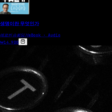
생명이란 무엇인가
에르빈 슈뢰딩거
eBook · Audio
₩14,900