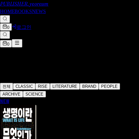
PUBLISHER.
yeoreum
HOME
BOOKS
NEWS
로그인
0
0
SCIENCE
세계의 원리
전체
CLASSIC
RISE
LITERATURE
BRAND
PEOPLE
ARCHIVE
SCIENCE
NEW
빈 슈뢰딩거